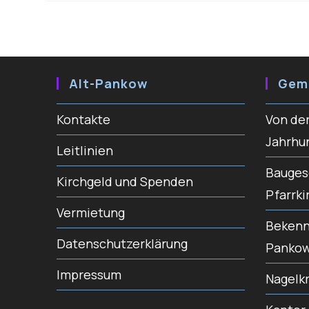
Alt-Pankow
Gem
Kontakte
Von der
Jahrhu
Leitlinien
Bauges
Kirchgeld und Spenden
Pfarrki
Vermietung
Bekenne
Datenschutzerklärung
Panko
Impressum
Nagelk