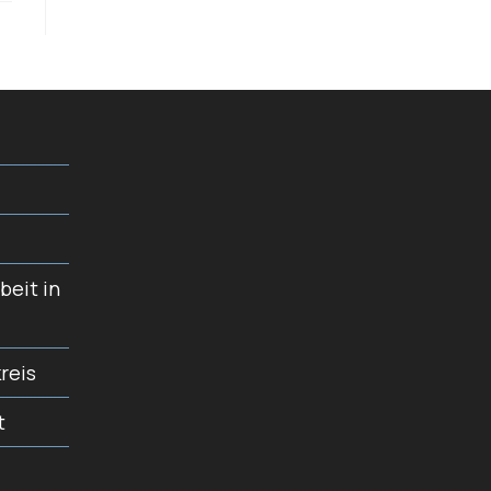
beit in
reis
t