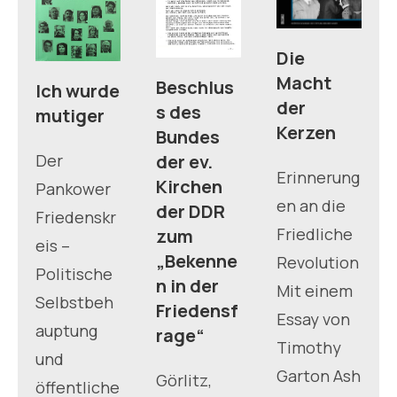
Die
Macht
Beschlus
Ich wurde
der
s des
mutiger
Kerzen
Bundes
Der
der ev.
Erinnerung
Kirchen
Pankower
en an die
der DDR
Friedenskr
Friedliche
zum
eis –
„Bekenne
Revolution
Politische
n in der
Mit einem
Selbstbeh
Friedensf
Essay von
auptung
rage“
Timothy
und
Garton Ash
Görlitz,
öffentliche