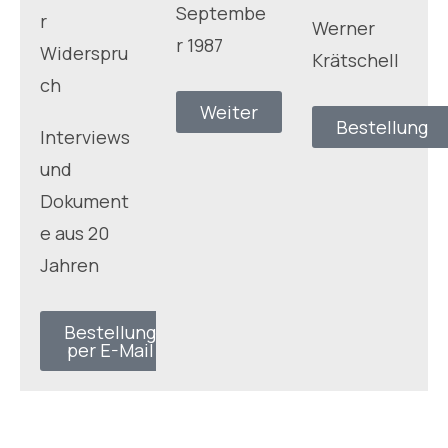
Septembe
r
Werner
r 1987
Widerspru
Krätschell
ch
Weiter
Bestellung
Interviews
und
Dokument
e aus 20
Jahren
Bestellung
per E-Mail