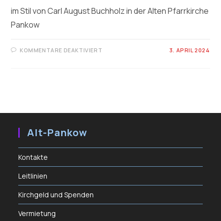
im Stil von Carl August Buchholz in der Alten Pfarrkirche
Pankow
FÜR
KOMMENTARE DEAKTIVIERT
3. APRIL 2024
DIE
WEGSCHEIDER-
ORGEL
Alt-Pankow
Kontakte
Leitlinien
Kirchgeld und Spenden
Vermietung