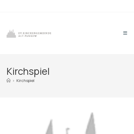
Zum
Inhalt
springen
Kirchspiel
>
Kirchspiel