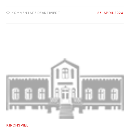
FÜR
KOMMENTARE DEAKTIVIERT
23. APRIL 2024
ALTE
PFARRKIRCHE
PANKOW
»ZU
DEN
VIER
EVANGELISTEN«
KIRCHSPIEL