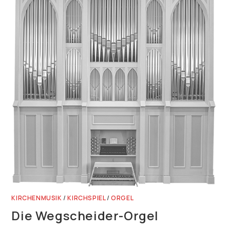
KIRCHENMUSIK
/
KIRCHSPIEL
/
ORGEL
Die Wegscheider-Orgel