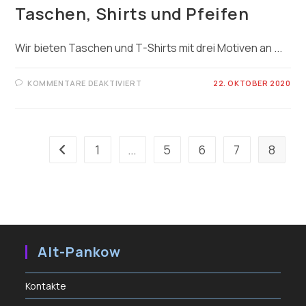
Taschen, Shirts und Pfeifen
Wir bieten Taschen und T-Shirts mit drei Motiven an ...
FÜR
KOMMENTARE DEAKTIVIERT
22. OKTOBER 2020
TASCHEN,
SHIRTS
UND
PFEIFEN
1
…
5
6
7
8
Zur vorherigen Seite
Alt-Pankow
Kontakte