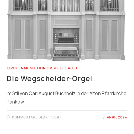
KIRCHENMUSIK
/
KIRCHSPIEL
/
ORGEL
Die Wegscheider-Orgel
im Stil von Carl August Buchholz in der Alten Pfarrkirche
Pankow
FÜR
KOMMENTARE DEAKTIVIERT
3. APRIL 2024
DIE
WEGSCHEIDER-
ORGEL