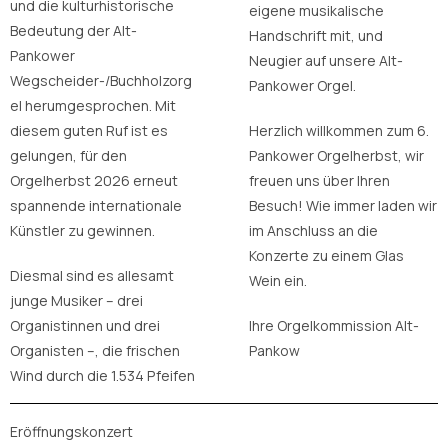
und die kulturhistorische
eigene musikalische
Bedeutung der Alt-
Handschrift mit, und
Pankower
Neugier auf unsere Alt-
Wegscheider-/Buchholzorg
Pankower Orgel.
el herumgesprochen. Mit
diesem guten Ruf ist es
Herzlich willkommen zum 6.
gelungen, für den
Pankower Orgelherbst, wir
Orgelherbst 2026 erneut
freuen uns über Ihren
spannende internationale
Besuch! Wie immer laden wir
Künstler zu gewinnen.
im Anschluss an die
Konzerte zu einem Glas
Diesmal sind es allesamt
Wein ein.
junge Musiker – drei
Organistinnen und drei
Ihre Orgelkommission Alt-
Organisten –, die frischen
Pankow
Wind durch die 1.534 Pfeifen
Eröffnungskonzert