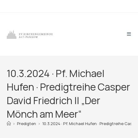
Zum
Inhalt
springen
10.3.2024 · Pf. Michael
Hufen · Predigtreihe Casper
David Friedrich II „Der
Mönch am Meer“
>
Predigten
>
10.3.2024 · Pf. Michael Hufen · Predigtreihe Caspe